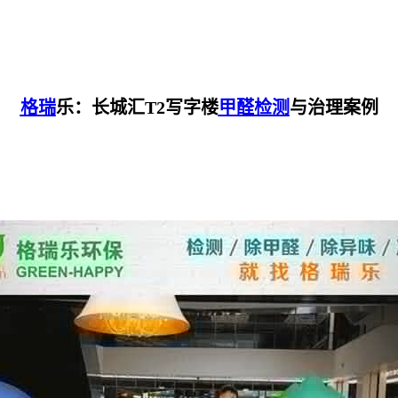
格瑞
乐：长城汇T2写字楼
甲醛检测
与治理案例