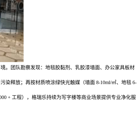
环境。团队勘察发现：地毯胶黏剂、乳胶漆墙面、办公家具板材
深层污染释放；再按材质喷涂绿快光触媒（墙面 8-10ml/㎡、地毯 6-
、10000 + 工程），格瑞乐持续为写字楼等商业场景提供专业净化服